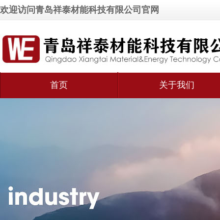
欢迎访问青岛祥泰材能科技有限公司官网
首页
关于我们